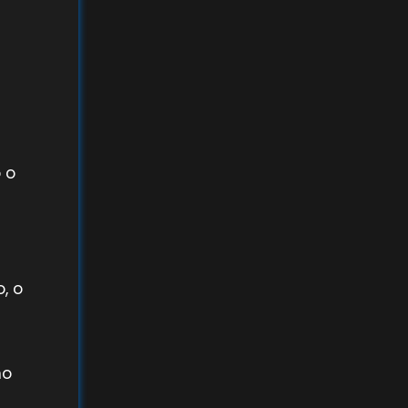
 o
, o
no