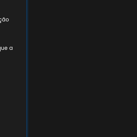
ação
que a