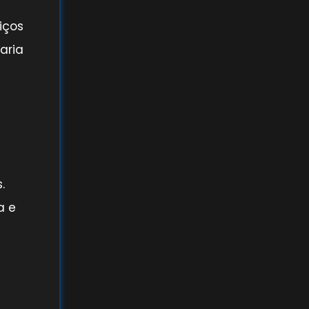
iços
aria
.
a e