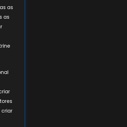
das as
s as
r
rine
onal
riar
tores
criar