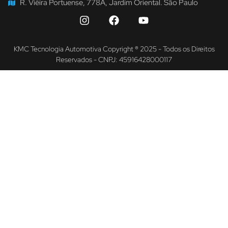
R. Viêira Portuense, 778A, Jardim Oriental. São Paulo
KMC Tecnologia Automotiva Copyright ® 2025 - Todos os Direitos
Reservados - CNPJ: 45916428000117