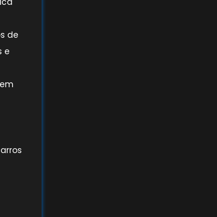
ica
s de
s e
o em
carros