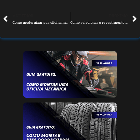
ANTERIOR
PRÓXIMO
Como modernizar sua oficina mecânica ou centro automotivo em 2025
Como selecionar o revestimento do piso para sua oficina de mecânica?