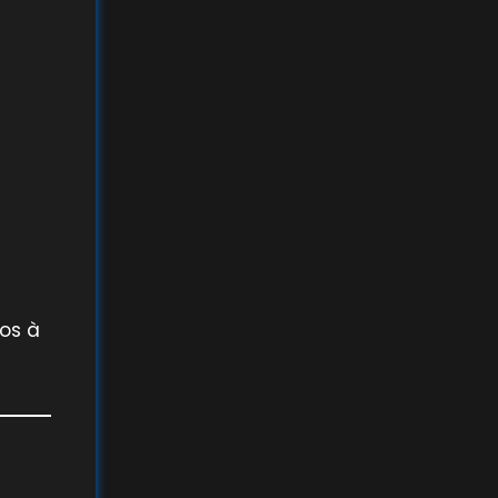
s
vos à