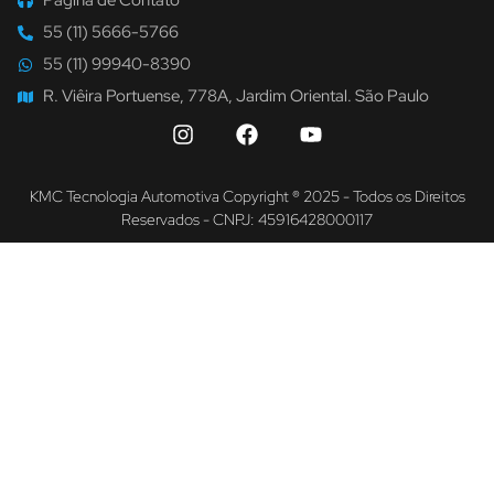
Página de Contato
55 (11) 5666-5766
55 (11) 99940-8390
R. Viêira Portuense, 778A, Jardim Oriental. São Paulo
KMC Tecnologia Automotiva Copyright ® 2025 - Todos os Direitos
Reservados - CNPJ: 45916428000117