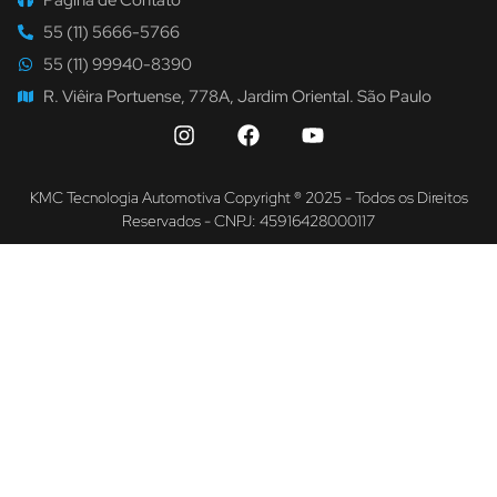
55 (11) 5666-5766
55 (11) 99940-8390
R. Viêira Portuense, 778A, Jardim Oriental. São Paulo
KMC Tecnologia Automotiva Copyright ® 2025 - Todos os Direitos
Reservados - CNPJ: 45916428000117