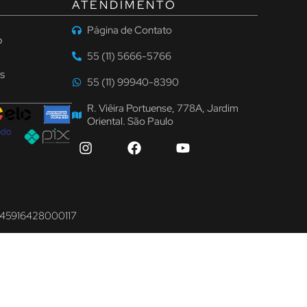
ATENDIMENTO
Página de Contato
o
55 (11) 5666-5766
s
55 (11) 99940-8390
R. Viêira Portuense, 778A, Jardim
Oriental. São Paulo
: 45916428000117