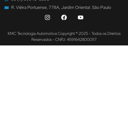
R. Viêira Portuense, 778A, Jardim Oriental. São Paulo
KMC Tecnologia Automotiva Copyright ® 2025 - Todos os Direitos
Reservados - CNPJ: 45916428000117