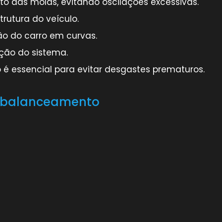
 das molas, evitando oscilações excessivas.
utura do veículo.
ão do carro em curvas.
ação do sistema.
 essencial para evitar desgastes prematuros.
e balanceamento