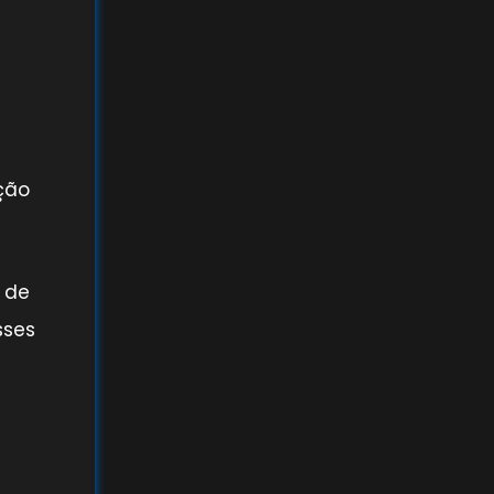
ção
 de
sses