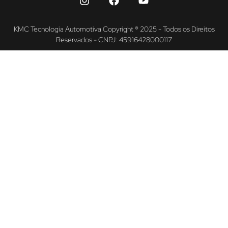
KMC Tecnologia Automotiva Copyright ® 2025 - Todos os Direitos
Reservados - CNPJ: 45916428000117